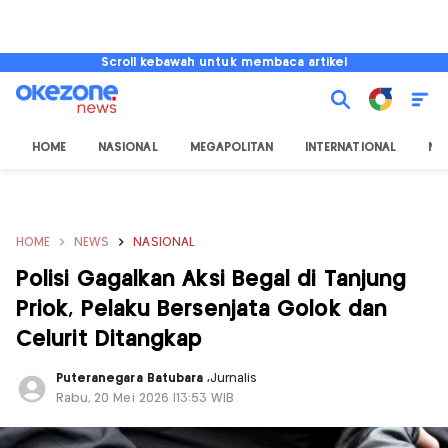
Scroll kebawah untuk membaca artikel
HOME
NASIONAL
MEGAPOLITAN
INTERNATIONAL
NU
HOME
NEWS
NASIONAL
Polisi Gagalkan Aksi Begal di Tanjung
Priok, Pelaku Bersenjata Golok dan
Celurit Ditangkap
Puteranegara Batubara
,
Jurnalis
Rabu, 20 Mei 2026 |13:53 WIB