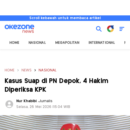
Scroll kebawah untuk membaca artikel
HOME
NASIONAL
MEGAPOLITAN
INTERNATIONAL
NU
HOME
NEWS
NASIONAL
Kasus Suap di PN Depok, 4 Hakim
Diperiksa KPK
Nur Khabibi
,
Jurnalis
Selasa, 26 Mei 2026 |15:04 WIB