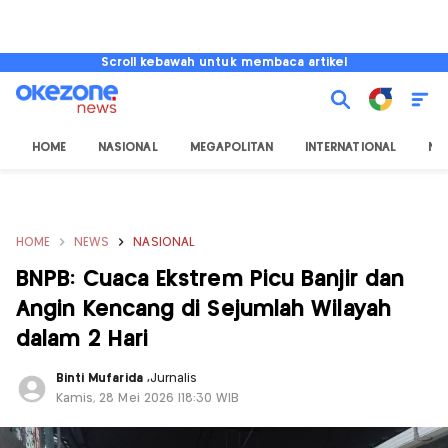
Scroll kebawah untuk membaca artikel
HOME
NASIONAL
MEGAPOLITAN
INTERNATIONAL
NU
HOME
NEWS
NASIONAL
BNPB: Cuaca Ekstrem Picu Banjir dan
Angin Kencang di Sejumlah Wilayah
dalam 2 Hari
Binti Mufarida
,
Jurnalis
Kamis, 28 Mei 2026 |18:30 WIB