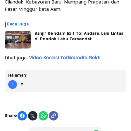
Cilandak, Kebayoran Baru, Mampang Prapatan, dan
Pasar Minggu," kata Aam.
Baca Juga :
Banjir Rendam Exit Tol Andara, Lalu Lintas
di Pondok Labu Tersendat
Lihat juga:
Video Kondisi Terkini Indra Bekti
Halaman:
1
2
Share