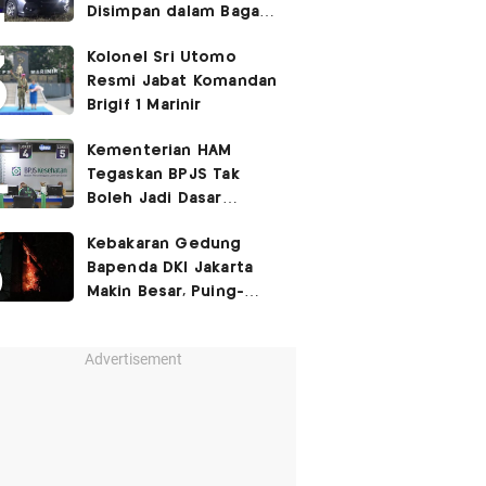
Disimpan dalam Bagasi
Honda Jazz
Kolonel Sri Utomo
Resmi Jabat Komandan
Brigif 1 Marinir
Kementerian HAM
Tegaskan BPJS Tak
Boleh Jadi Dasar
Perbedaan Kualitas
Kebakaran Gedung
Layanan Kesehatan
Bapenda DKI Jakarta
Makin Besar, Puing-
Puing Berjatuhan
Advertisement