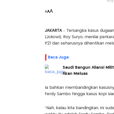
Roy
A
A
A
JAKARTA
– Tersangka kasus dugaan 
(Jokowi), Roy Suryo, menilai perka
P21 dan seharusnya dihentikan mel
Baca Juga:
Saudi Bangun Aliansi Mil
Akan Meluas
Ia bahkan membandingkan kasusnya
Ferdy Sambo hingga kasus kopi sia
"Nah, kalau kita bandingkan, ini su