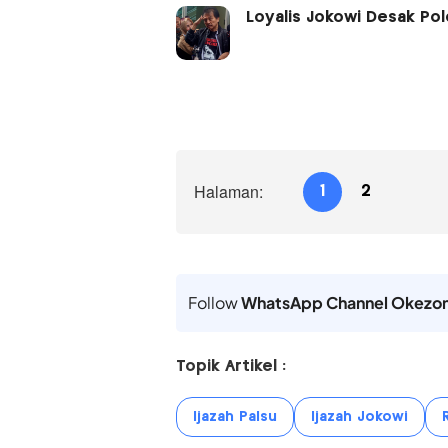
Loyalis Jokowi Desak Po
Halaman:
1
2
Follow
WhatsApp Channel Okezo
Topik Artikel :
Ijazah Palsu
Ijazah Jokowi