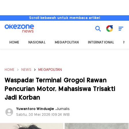
Scroll kebawah untuk membaca artikel
HOME
NASIONAL
MEGAPOLITAN
INTERNATIONAL
NU
HOME
NEWS
MEGAPOLITAN
Waspada! Terminal Grogol Rawan
Pencurian Motor, Mahasiswa Trisakti
Jadi Korban
Yuwantoro Winduajie
,
Jurnalis
Sabtu, 30 Mei 2026 |09:24 WIB