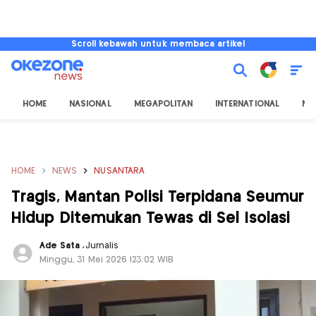
Scroll kebawah untuk membaca artikel
HOME
NASIONAL
MEGAPOLITAN
INTERNATIONAL
NU
HOME
NEWS
NUSANTARA
Tragis, Mantan Polisi Terpidana Seumur
Hidup Ditemukan Tewas di Sel Isolasi
Ade Sata
,
Jurnalis
Minggu, 31 Mei 2026 |23:02 WIB