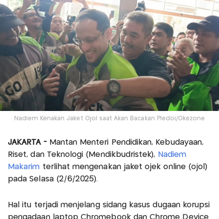
Nadiem Kenakan Jaket Ojol saat Akan Bacakan Pledoi/Okezone
JAKARTA -
Mantan Menteri Pendidikan, Kebudayaan,
Riset, dan Teknologi (Mendikbudristek),
Nadiem
Makarim
terlihat mengenakan jaket ojek online (ojol)
pada Selasa (2/6/2025).
Hal itu terjadi menjelang sidang kasus dugaan korupsi
pengadaan laptop Chromebook dan Chrome Device