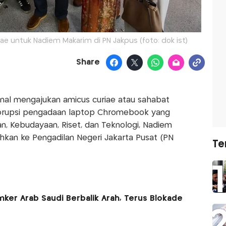
ae untuk Nadiem Makarim di PN Jakpus (foto: dok ist)
Share
nal mengajukan amicus curiae atau sahabat
korupsi pengadaan laptop Chromebook yang
n, Kebudayaan, Riset, dan Teknologi, Nadiem
kan ke Pengadilan Negeri Jakarta Pusat (PN
Te
nker Arab Saudi Berbalik Arah, Terus Blokade