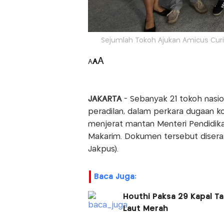
Sejumlah Tokoh Ajukan Amicus Curi
A
A
A
JAKARTA
- Sebanyak 21 tokoh nasio
peradilan, dalam perkara dugaan 
menjerat mantan Menteri Pendidika
Makarim. Dokumen tersebut diserah
Jakpus).
Baca Juga:
Houthi Paksa 29 Kapal Ta
Laut Merah