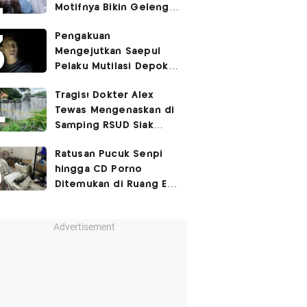
Motifnya Bikin Geleng
Kepala
Pengakuan
Mengejutkan Saepul
Pelaku Mutilasi Depok:
Murka Digerayangi
Tragis! Dokter Alex
Korban di Kontrakan
Tewas Mengenaskan di
Samping RSUD Siak
Akibat Suntikan
Ratusan Pucuk Senpi
Rocuronium
hingga CD Porno
Ditemukan di Ruang Eks
Ketua Yayasan Sekolah
Advertisement