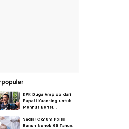
rpopuler
KPK Duga Amplop dari
Bupati Kuansing untuk
Menhut Berisi
SGD14.000,
Sadis! Oknum Polisi
Pengembaliannya
Bunuh Nenek 69 Tahun,
Belum Utuh