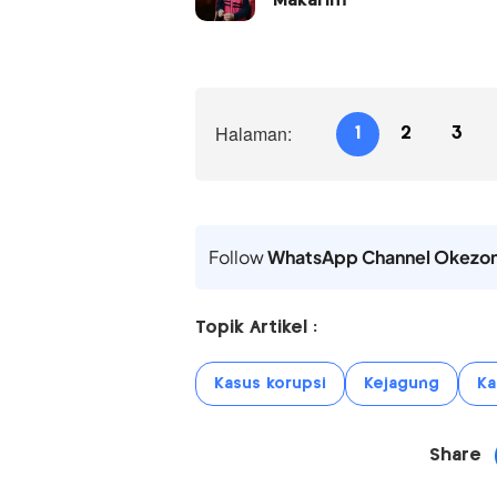
Makarim
Halaman:
1
2
3
Follow
WhatsApp Channel Okezo
Topik Artikel :
Kasus korupsi
Kejagung
Ka
Share