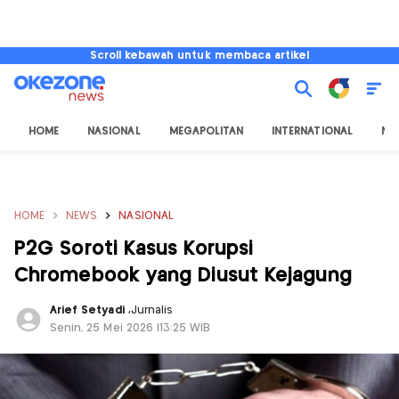
Scroll kebawah untuk membaca artikel
HOME
NASIONAL
MEGAPOLITAN
INTERNATIONAL
NU
HOME
NEWS
NASIONAL
P2G Soroti Kasus Korupsi
Chromebook yang Diusut Kejagung
Arief Setyadi
,
Jurnalis
Senin, 25 Mei 2026 |13:25 WIB