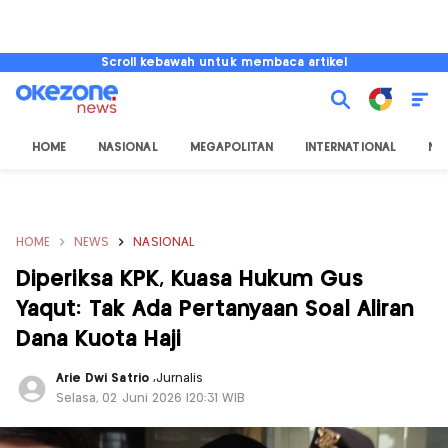
Scroll kebawah untuk membaca artikel
HOME
NASIONAL
MEGAPOLITAN
INTERNATIONAL
NU
HOME
NEWS
NASIONAL
Diperiksa KPK, Kuasa Hukum Gus
Yaqut: Tak Ada Pertanyaan Soal Aliran
Dana Kuota Haji
Arie Dwi Satrio
,
Jurnalis
Selasa, 02 Juni 2026 |20:31 WIB