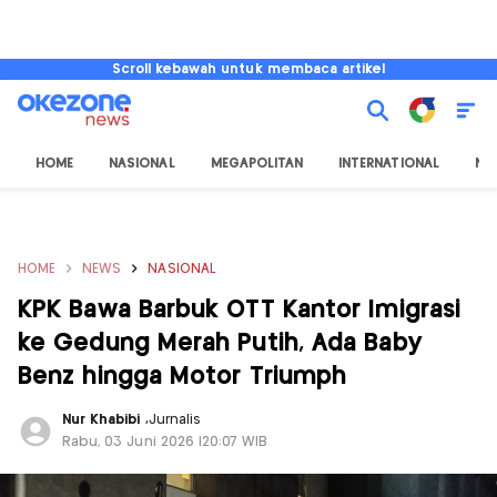
Scroll kebawah untuk membaca artikel
HOME
NASIONAL
MEGAPOLITAN
INTERNATIONAL
NU
HOME
NEWS
NASIONAL
KPK Bawa Barbuk OTT Kantor Imigrasi
ke Gedung Merah Putih, Ada Baby
Benz hingga Motor Triumph
Nur Khabibi
,
Jurnalis
Rabu, 03 Juni 2026 |20:07 WIB