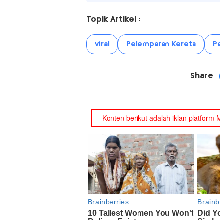
Topik Artikel :
viral
Pelemparan Kereta
P
Share