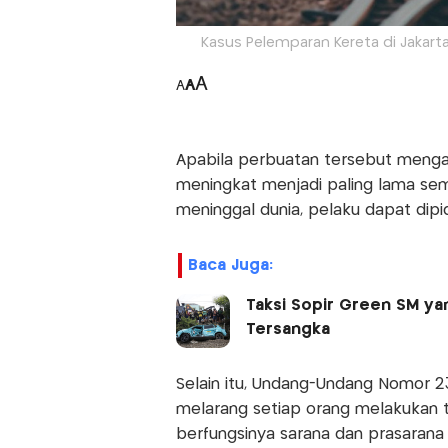
Kasus Pelemparan Kereta di Jakart
A
A
A
Apabila perbuatan tersebut menga
meningkat menjadi paling lama se
meninggal dunia, pelaku dapat dipi
Baca Juga:
Taksi Sopir Green SM ya
Tersangka
Selain itu, Undang-Undang Nomor 2
melarang setiap orang melakukan 
berfungsinya sarana dan prasarana