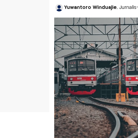
Yuwantoro Winduajie
, Jurnali