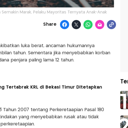
a Semakin Marak, Pelaku Mayoritas Ternyata Anak-Anak
Share
kibatkan luka berat, ancaman hukumannya
mbilan tahun. Sementara jika menyebabkan korban
dana penjara paling lama 12 tahun.
Te
ng Tertabrak KRL di Bekasi Timur Ditetapkan
3 Tahun 2007 tentang Perkeretaapian Pasal 180
tindakan yang menyebabkan rusak atau tidak
 perkeretaapian.