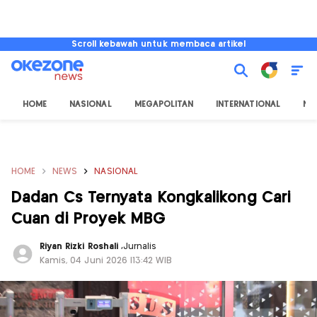
Scroll kebawah untuk membaca artikel
HOME
NASIONAL
MEGAPOLITAN
INTERNATIONAL
NU
HOME
NEWS
NASIONAL
Dadan Cs Ternyata Kongkalikong Cari
Cuan di Proyek MBG
Riyan Rizki Roshali
,
Jurnalis
Kamis, 04 Juni 2026 |13:42 WIB