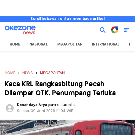
Scroll kebawah untuk membaca artikel
HOME
NASIONAL
MEGAPOLITAN
INTERNATIONAL
NU
HOME
NEWS
MEGAPOLITAN
Kaca KRL Rangkasbitung Pecah
Dilempar OTK, Penumpang Terluka
Danandaya Arya putra
,
Jurnalis
Selasa, 09 Juni 2026 |11:04 WIB