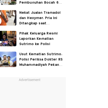
Pembunuhan Bocah 6
Tahun di Tapsel
Nekat Jualan Tramadol
Dihukum Seumur Hidup
dan Hexymer, Pria Ini
Ditangkap saat
Transaksi di Parkiran
Pihak Keluarga Resmi
Laporkan Kematian
Sutrimo ke Polisi
Usut Kematian Sutrimo,
Polisi Periksa Dokter RS
Muhammadiyah Pekan
Depan
Advertisement