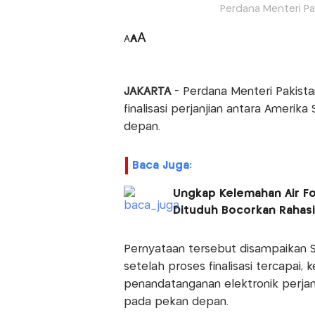
Perdana Menteri Pak
A
A
A
JAKARTA
- Perdana Menteri Pakist
finalisasi perjanjian antara Amerika
depan.
Baca Juga:
Ungkap Kelemahan Air Fo
Dituduh Bocorkan Rahas
Pernyataan tersebut disampaikan Sh
setelah proses finalisasi tercapai,
penandatanganan elektronik perja
pada pekan depan.