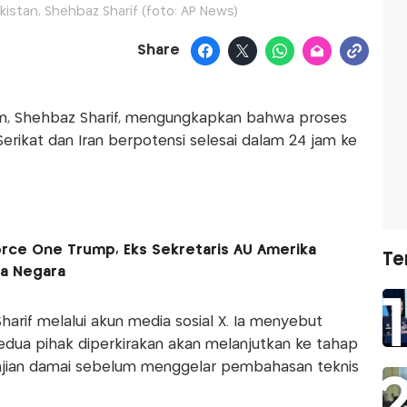
istan, Shehbaz Sharif (foto: AP News)
Share
an, Shehbaz Sharif, mengungkapkan bahwa proses
 Serikat dan Iran berpotensi selesai dalam 24 jam ke
rce One Trump, Eks Sekretaris AU Amerika
Te
ia Negara
arif melalui akun media sosial X. Ia menyebut
 kedua pihak diperkirakan akan melanjutkan ke tahap
njian damai sebelum menggelar pembahasan teknis