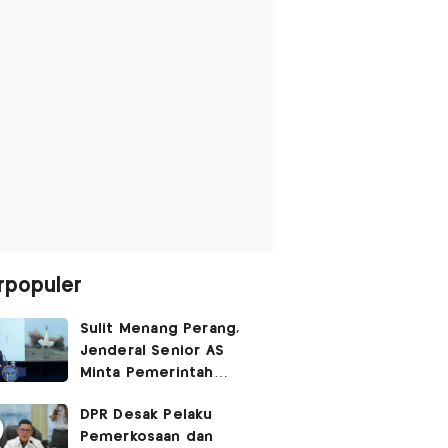
rpopuler
Sulit Menang Perang,
Jenderal Senior AS
Minta Pemerintah
Trump Cari Jalan Damai
DPR Desak Pelaku
Lawan Iran
Pemerkosaan dan