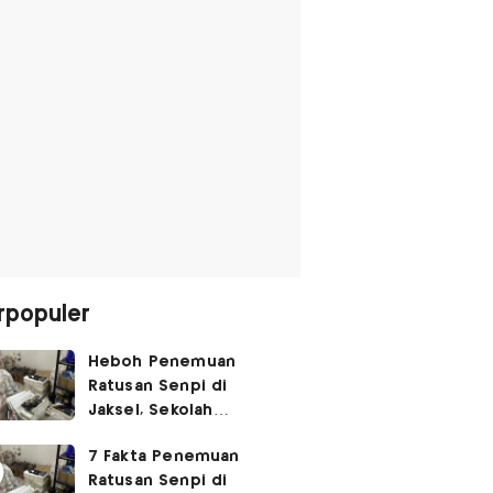
rpopuler
Heboh Penemuan
Ratusan Senpi di
Jaksel, Sekolah
Tegaskan Tak Ada
7 Fakta Penemuan
Kegiatan Eskul
Ratusan Senpi di
Menembak