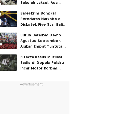
Sekolah Jaksel, Ada
Dugaan Narkoba hingga
Bareskrim Bongkar
Ruang Bunker
Peredaran Narkoba di
Diskotek Five Star Bali,
Ini Penampakannya!
Buruh Batalkan Demo
Agustus-September,
Ajukan Empat Tuntutan
ke Pemerintah
8 Fakta Kasus Mutilasi
Sadis di Depok: Pelaku
Incar Motor Korban
hingga Motif Terungkap
Advertisement