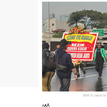
BEM SI Jakart
A
A
A