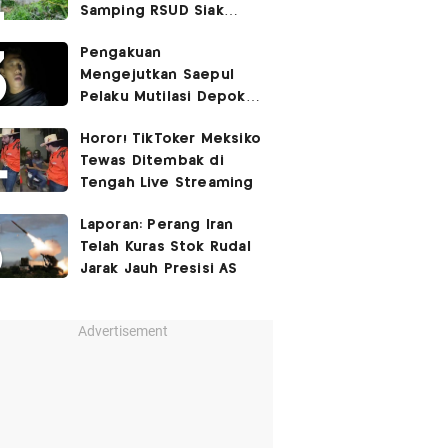
Samping RSUD Siak
Akibat Suntikan
Pengakuan
Rocuronium
Mengejutkan Saepul
Pelaku Mutilasi Depok:
Murka Digerayangi
Horor! TikToker Meksiko
Korban di Kontrakan
Tewas Ditembak di
Tengah Live Streaming
Laporan: Perang Iran
Telah Kuras Stok Rudal
Jarak Jauh Presisi AS
Advertisement