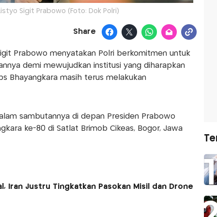
istyo Sigit Prabowo (Foto: Dok Polri)
Share
 Sigit Prabowo menyatakan Polri berkomitmen untuk
annya demi mewujudkan institusi yang diharapkan
rps Bhayangkara masih terus melakukan
 dalam sambutannya di depan Presiden Prabowo
kara ke-80 di Satlat Brimob Cikeas, Bogor, Jawa
Te
, Iran Justru Tingkatkan Pasokan Misil dan Drone