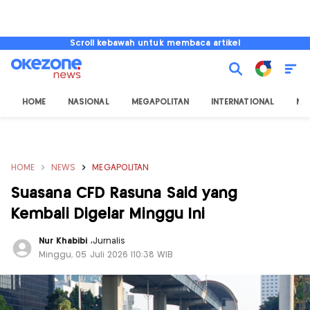
Scroll kebawah untuk membaca artikel
HOME
NASIONAL
MEGAPOLITAN
INTERNATIONAL
NU
HOME
NEWS
MEGAPOLITAN
Suasana CFD Rasuna Said yang
Kembali Digelar Minggu Ini
Nur Khabibi
,
Jurnalis
Minggu, 05 Juli 2026 |10:38 WIB