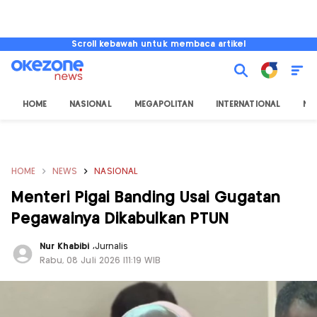
Scroll kebawah untuk membaca artikel
HOME
NASIONAL
MEGAPOLITAN
INTERNATIONAL
NU
HOME
NEWS
NASIONAL
Menteri Pigai Banding Usai Gugatan
Pegawainya Dikabulkan PTUN
Nur Khabibi
,
Jurnalis
Rabu, 08 Juli 2026 |11:19 WIB