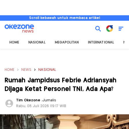
Scroll kebawah untuk membaca artikel
HOME
NASIONAL
MEGAPOLITAN
INTERNATIONAL
NU
HOME
NEWS
NASIONAL
Rumah Jampidsus Febrie Adriansyah
Dijaga Ketat Personel TNI, Ada Apa?
Tim Okezone
,
Jurnalis
Rabu, 08 Juli 2026 |19:17 WIB