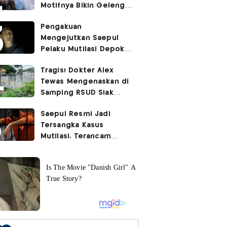
Motifnya Bikin Geleng
Kepala
Pengakuan
Mengejutkan Saepul
Pelaku Mutilasi Depok:
Murka Digerayangi
Tragis! Dokter Alex
Korban di Kontrakan
Tewas Mengenaskan di
Samping RSUD Siak
Akibat Suntikan
Saepul Resmi Jadi
Rocuronium
Tersangka Kasus
Mutilasi, Terancam
Penjara Seumur Hidup!