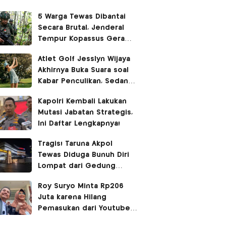
5 Warga Tewas Dibantai
Secara Brutal, Jenderal
Tempur Kopassus Geram
Turun Tangan Kejar KKB
Atlet Golf Jesslyn Wijaya
Akhirnya Buka Suara soal
Kabar Penculikan, Sedang
Liburan di Bangkok
Kapolri Kembali Lakukan
Mutasi Jabatan Strategis,
Ini Daftar Lengkapnya!
Tragis! Taruna Akpol
Tewas Diduga Bunuh Diri
Lompat dari Gedung
Hoegeng
Roy Suryo Minta Rp206
Juta karena Hilang
Pemasukan dari Youtube
dan Bayar Pengacara, Ini