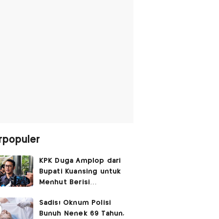
rpopuler
KPK Duga Amplop dari
Bupati Kuansing untuk
Menhut Berisi
SGD14.000,
Sadis! Oknum Polisi
Pengembaliannya
Bunuh Nenek 69 Tahun,
Belum Utuh