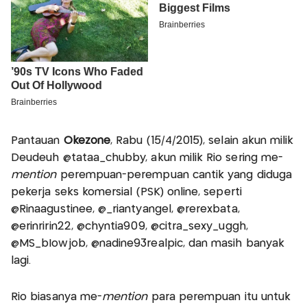
Pantauan
Okezone
, Rabu (15/4/2015), selain akun milik
Deudeuh @tataa_chubby, akun milik Rio sering me-
mention
perempuan-perempuan cantik yang diduga
pekerja seks komersial (PSK) online, seperti
@Rinaagustinee, @_riantyangel, @rerexbata,
@erinririn22, @chyntia909, @citra_sexy_uggh,
@MS_bIowjob, @nadine93realpic, dan masih banyak
lagi.
Rio biasanya me-
mention
para perempuan itu untuk