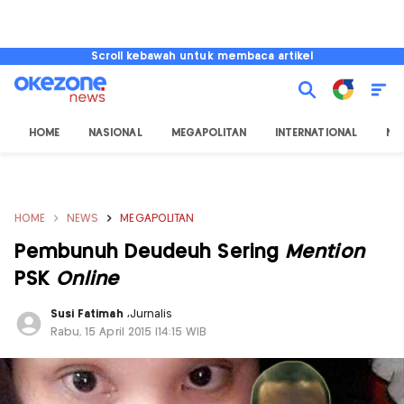
Scroll kebawah untuk membaca artikel
HOME
NASIONAL
MEGAPOLITAN
INTERNATIONAL
NU
HOME
NEWS
MEGAPOLITAN
Pembunuh Deudeuh Sering
Mention
PSK
Online
Susi Fatimah
,
Jurnalis
Rabu, 15 April 2015 |14:15 WIB