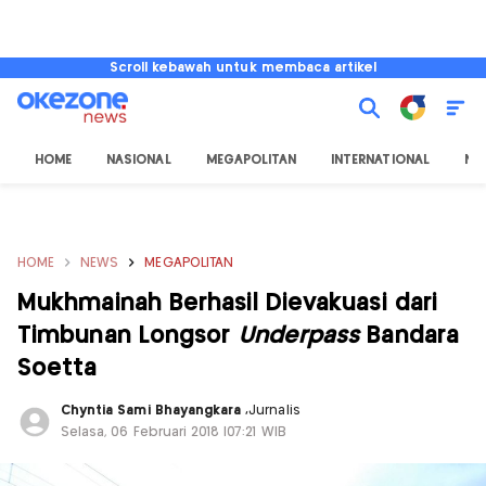
Scroll kebawah untuk membaca artikel
HOME
NASIONAL
MEGAPOLITAN
INTERNATIONAL
NU
HOME
NEWS
MEGAPOLITAN
Mukhmainah Berhasil Dievakuasi dari
Timbunan Longsor
Underpass
Bandara
Soetta
Chyntia Sami Bhayangkara
,
Jurnalis
Selasa, 06 Februari 2018 |07:21 WIB