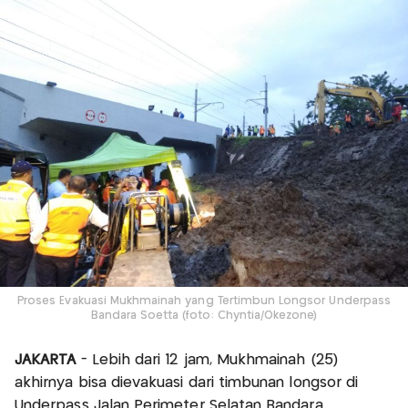
Proses Evakuasi Mukhmainah yang Tertimbun Longsor Underpass
Bandara Soetta (foto: Chyntia/Okezone)
JAKARTA
- Lebih dari 12 jam, Mukhmainah (25)
akhirnya bisa dievakuasi dari timbunan longsor di
Underpass Jalan Perimeter Selatan Bandara