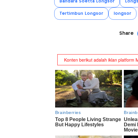
Bandara Soetta Longsor
Longs
Tertimbun Longsor
longsor
Share