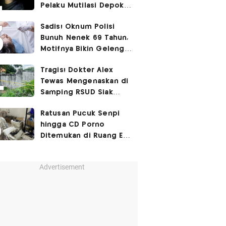
Pelaku Mutilasi Depok:
Murka Digerayangi
Sadis! Oknum Polisi
Korban di Kontrakan
Bunuh Nenek 69 Tahun,
Motifnya Bikin Geleng
Kepala
Tragis! Dokter Alex
Tewas Mengenaskan di
Samping RSUD Siak
Akibat Suntikan
Ratusan Pucuk Senpi
Rocuronium
hingga CD Porno
Ditemukan di Ruang Eks
Ketua Yayasan Sekolah
Advertisement