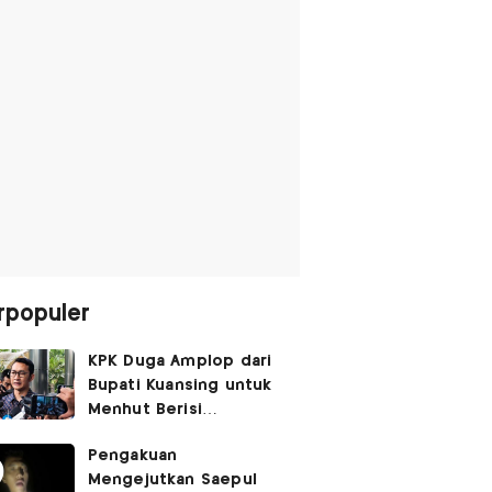
rpopuler
KPK Duga Amplop dari
Bupati Kuansing untuk
Menhut Berisi
SGD14.000,
Pengakuan
Pengembaliannya
Mengejutkan Saepul
Belum Utuh