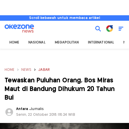
Scroll kebawah untuk membaca artikel
HOME
NASIONAL
MEGAPOLITAN
INTERNATIONAL
NU
HOME
NEWS
JABAR
Tewaskan Puluhan Orang, Bos Miras
Maut di Bandung Dihukum 20 Tahun
Bui
Antara
,
Jurnalis
Senin, 22 Oktober 2018 |18:24 WIB