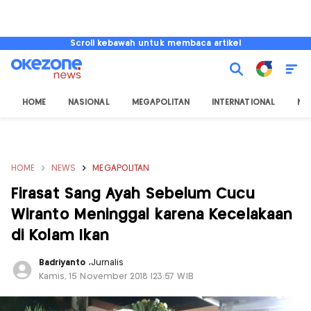
Scroll kebawah untuk membaca artikel
HOME
NASIONAL
MEGAPOLITAN
INTERNATIONAL
NU
HOME
NEWS
MEGAPOLITAN
Firasat Sang Ayah Sebelum Cucu
Wiranto Meninggal karena Kecelakaan
di Kolam Ikan
Badriyanto
,
Jurnalis
Kamis, 15 November 2018 |23:57 WIB