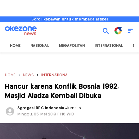
Scroll kebawah untuk membaca artikel
HOME
NASIONAL
MEGAPOLITAN
INTERNATIONAL
NU
HOME
NEWS
INTERNATIONAL
Hancur karena Konflik Bosnia 1992,
Masjid Aladza Kembali Dibuka
Agregasi BBC Indonesia
,
Jurnalis
Minggu, 05 Mei 2019 |11:16 WIB