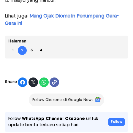
12 masjid yang hancur.
Lihat juga:
Mang Ojak Diomelin Penumpang Gara-
Gara Ini
Halaman:
1
2
3
4
Share
Follow Okezone di Google News
Follow
WhatsApp Channel Okezone
untuk
Follow
update berita terbaru setiap hari