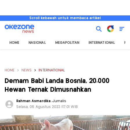
Scroll kebawah untuk membaca artikel
HOME
NASIONAL
MEGAPOLITAN
INTERNATIONAL
NU
HOME
NEWS
INTERNATIONAL
Demam Babi Landa Bosnia, 20.000
Hewan Ternak Dimusnahkan
Rahman Asmardika
,
Jurnalis
Selasa, 08 Agustus 2023 |17:01 WIB