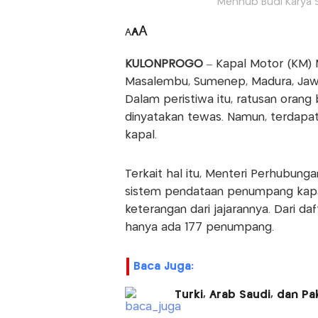
Menhub Budi Karya 
A
A
A
KULONPROGO
– Kapal Motor (KM) 
Masalembu, Sumenep, Madura, Jawa
Dalam peristiwa itu, ratusan orang 
dinyatakan tewas. Namun, terdapat
kapal.
Terkait hal itu, Menteri Perhubun
sistem pendataan penumpang kapal
keterangan dari jajarannya. Dari 
hanya ada 177 penumpang.
Baca Juga:
Turki, Arab Saudi, dan P