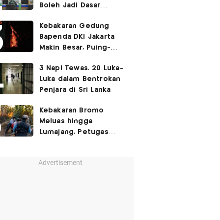
Boleh Jadi Dasar
Perbedaan Kualitas
Kebakaran Gedung
Layanan Kesehatan
Bapenda DKI Jakarta
Makin Besar, Puing-
Puing Berjatuhan
3 Napi Tewas, 20 Luka-
Luka dalam Bentrokan
Penjara di Sri Lanka
Kebakaran Bromo
Meluas hingga
Lumajang, Petugas
Gabungan Buat Sekat
Api
Advertisement