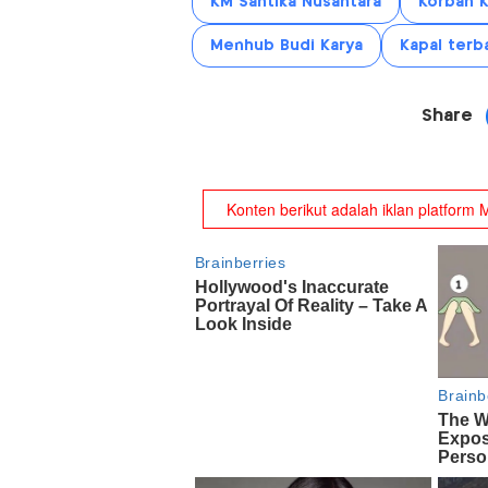
KM Santika Nusantara
Korban K
Menhub Budi Karya
Kapal terb
Share