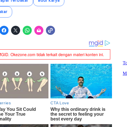
apal Terbakar
Budi Karya
akar