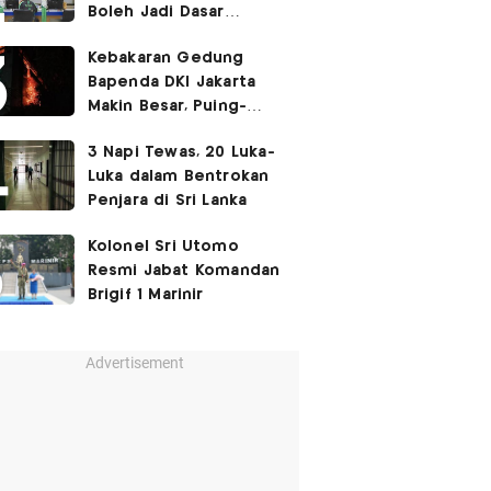
Boleh Jadi Dasar
Perbedaan Kualitas
Kebakaran Gedung
Layanan Kesehatan
Bapenda DKI Jakarta
Makin Besar, Puing-
Puing Berjatuhan
3 Napi Tewas, 20 Luka-
Luka dalam Bentrokan
Penjara di Sri Lanka
Kolonel Sri Utomo
Resmi Jabat Komandan
Brigif 1 Marinir
Advertisement