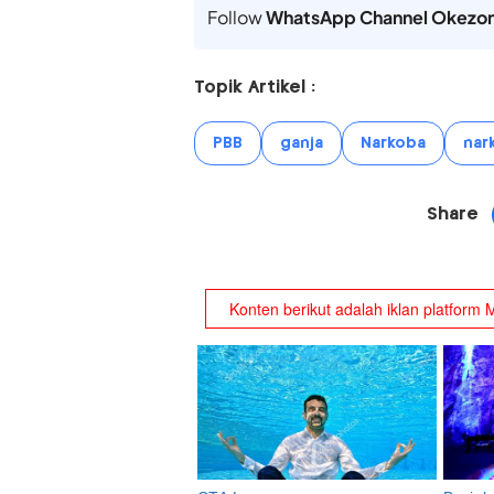
Follow
WhatsApp Channel Okezo
Topik Artikel :
PBB
ganja
Narkoba
nar
Share