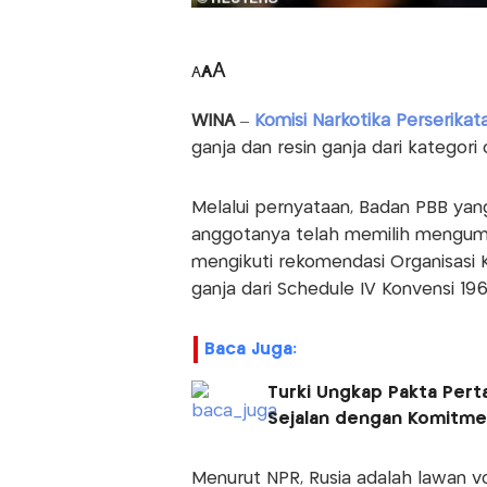
A
A
A
WINA
–
Komisi Narkotika Perserika
ganja dan resin ganja dari kategori
Melalui pernyataan, Badan PBB yan
anggotanya telah memilih mengump
mengikuti rekomendasi Organisasi 
ganja dari Schedule IV Konvensi 196
Baca Juga:
Turki Ungkap Pakta Pert
Sejalan dengan Komitm
Menurut NPR, Rusia adalah lawan vo