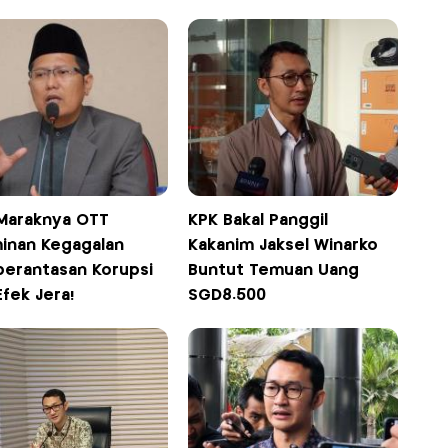
 Maraknya OTT
KPK Bakal Panggil
inan Kegagalan
Kakanim Jaksel Winarko
erantasan Korupsi
Buntut Temuan Uang
Efek Jera!
SGD8.500