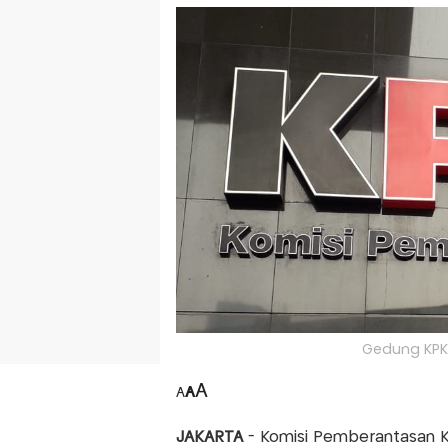
Gedung KPK.
A
A
A
JAKARTA
- Komisi Pemberantasan K