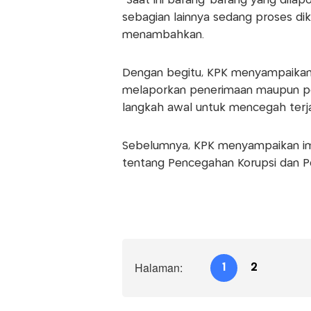
"Saat ini barang-barang yang dilap
sebagian lainnya sedang proses dik
menambahkan.
Dengan begitu, KPK menyampaikan 
melaporkan penerimaan maupun penol
langkah awal untuk mencegah terjad
Sebelumnya, KPK menyampaikan imb
tentang Pencegahan Korupsi dan Pen
Halaman:
1
2