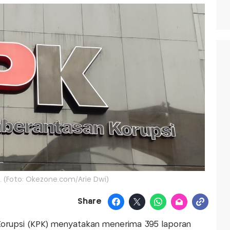
 (Foto: Okezone.com/Arie Dwi)
Share
orupsi (KPK) menyatakan menerima 395 laporan