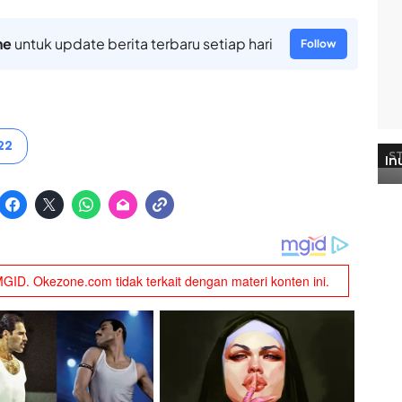
ne
untuk update berita terbaru setiap hari
Follow
22