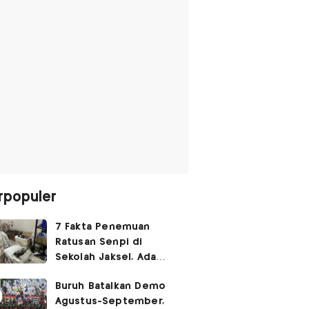
rpopuler
7 Fakta Penemuan
Ratusan Senpi di
Sekolah Jaksel, Ada
Dugaan Narkoba hingga
Buruh Batalkan Demo
Ruang Bunker
Agustus-September,