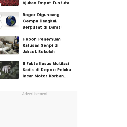
Ajukan Empat Tuntutan
ke Pemerintah
Bogor Diguncang
Gempa Dangkal,
Berpusat di Darat!
Heboh Penemuan
Ratusan Senpi di
Jaksel, Sekolah
Tegaskan Tak Ada
8 Fakta Kasus Mutilasi
Kegiatan Eskul
Sadis di Depok: Pelaku
Menembak
Incar Motor Korban
hingga Motif Terungkap
Advertisement