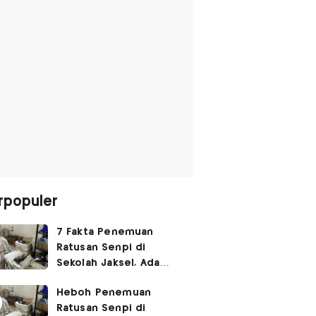
rpopuler
7 Fakta Penemuan
Ratusan Senpi di
Sekolah Jaksel, Ada
Dugaan Narkoba hingga
Heboh Penemuan
Ruang Bunker
Ratusan Senpi di