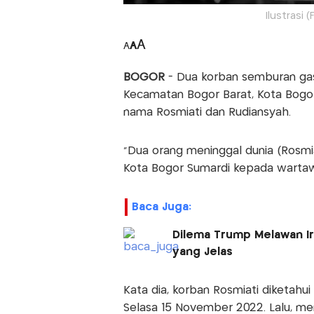
Ilustrasi
A
A
A
BOGOR
- Dua korban semburan gas 
Kecamatan Bogor Barat, Kota Bogor
nama Rosmiati dan Rudiansyah.
"Dua orang meninggal dunia (Rosmia
Kota Bogor Sumardi kepada wartawa
Baca Juga:
Dilema Trump Melawan Ir
yang Jelas
Kata dia, korban Rosmiati diketahu
Selasa 15 November 2022. Lalu, me