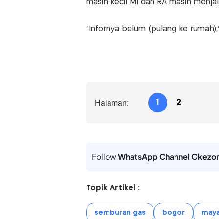
masih kecil MI dan RA masih menjal
"Infornya belum (pulang ke rumah),
Halaman:
1
2
Follow
WhatsApp Channel Okezo
Topik Artikel :
semburan gas
bogor
maya