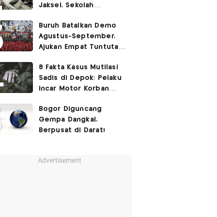
Jaksel, Sekolah
Tegaskan Tak Ada
Buruh Batalkan Demo
Kegiatan Eskul
Agustus-September,
Menembak
Ajukan Empat Tuntutan
ke Pemerintah
8 Fakta Kasus Mutilasi
Sadis di Depok: Pelaku
Incar Motor Korban
hingga Motif Terungkap
Bogor Diguncang
Gempa Dangkal,
Berpusat di Darat!
Advertisement