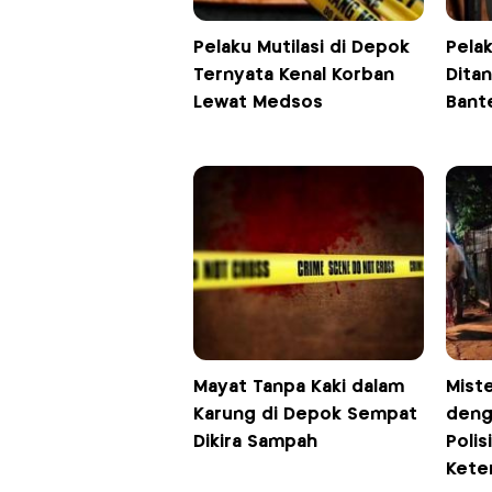
Pelaku Mutilasi di Depok
Pelak
Ternyata Kenal Korban
Dita
Lewat Medsos
Bant
Mayat Tanpa Kaki dalam
Mist
Karung di Depok Sempat
deng
Dikira Sampah
Polis
Kete