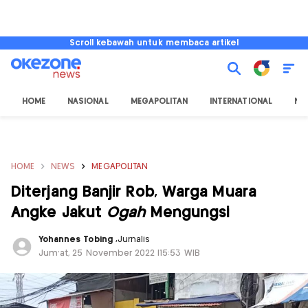
Scroll kebawah untuk membaca artikel
HOME
NASIONAL
MEGAPOLITAN
INTERNATIONAL
NU
HOME
NEWS
MEGAPOLITAN
Diterjang Banjir Rob, Warga Muara
Angke Jakut
Ogah
Mengungsi
Yohannes Tobing
,
Jurnalis
Jum'at, 25 November 2022 |15:53 WIB