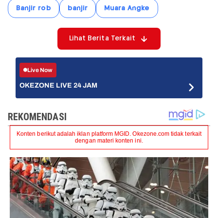
Banjir rob
banjir
Muara Angke
Lihat Berita Terkait
Live Now
OKEZONE LIVE 24 JAM