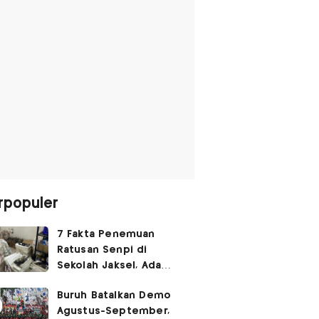
rpopuler
7 Fakta Penemuan
Ratusan Senpi di
Sekolah Jaksel, Ada
Dugaan Narkoba hingga
Buruh Batalkan Demo
Ruang Bunker
Agustus-September,