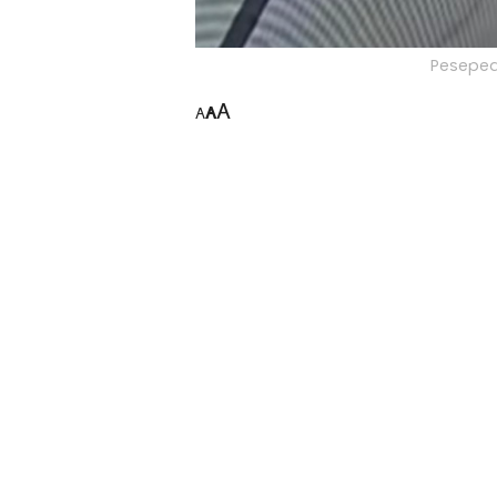
Pesepeda
A
A
A