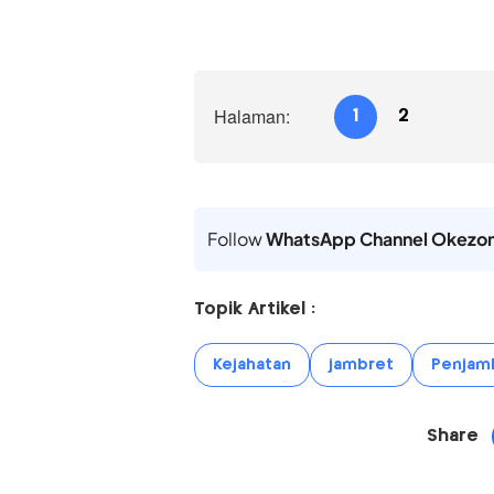
Halaman:
1
2
Follow
WhatsApp Channel Okezo
Topik Artikel :
Kejahatan
jambret
Penjam
Share