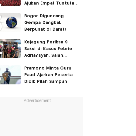
Ajukan Empat Tuntutan
ke Pemerintah
Bogor Diguncang
Gempa Dangkal,
Berpusat di Darat!
Kejagung Periksa 9
Saksi di Kasus Febrie
Adriansyah, Salah
Satunya Don Ritto
Pramono Minta Guru
Paud Ajarkan Peserta
Didik Pilah Sampah
Advertisement