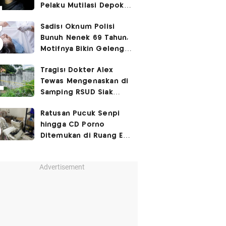
Pelaku Mutilasi Depok:
Murka Digerayangi
Sadis! Oknum Polisi
Korban di Kontrakan
Bunuh Nenek 69 Tahun,
Motifnya Bikin Geleng
Kepala
Tragis! Dokter Alex
Tewas Mengenaskan di
Samping RSUD Siak
Akibat Suntikan
Ratusan Pucuk Senpi
Rocuronium
hingga CD Porno
Ditemukan di Ruang Eks
Ketua Yayasan Sekolah
Advertisement