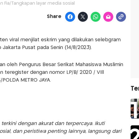
lin Fia/Tangkapan layar media sosial
Share
ten viral menjilat eskrim yang dilakukan selebgram
o Jakarta Pusat pada Senin (14/8/2023).
an oleh Pengurus Besar Serikat Mahasiswa Muslimin
n teregister dengan nomor LP/B/ 2020 / VIll
/POLDA METRO JAYA.
Te
rkini dengan akurat dan terpercaya. Ikuti
sosial, dan peristiwa penting lainnya, langsung dari