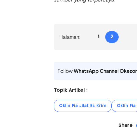
sumber yang terpercaya.
Halaman:
1
2
Follow
WhatsApp Channel Okezo
Topik Artikel :
Oklin Fia Jilat Es Krim
Oklin Fia
Share