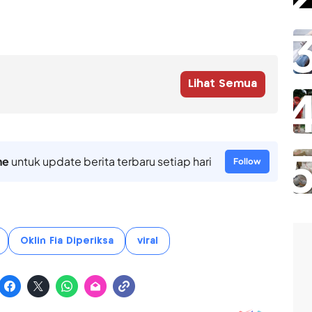
Lihat Semua
ne
untuk update berita terbaru setiap hari
Follow
Oklin Fia Diperiksa
viral