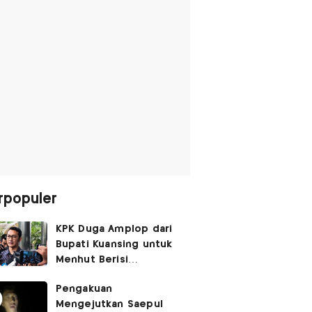
rpopuler
KPK Duga Amplop dari
Bupati Kuansing untuk
Menhut Berisi
SGD14.000,
Pengakuan
Pengembaliannya
Mengejutkan Saepul
Belum Utuh