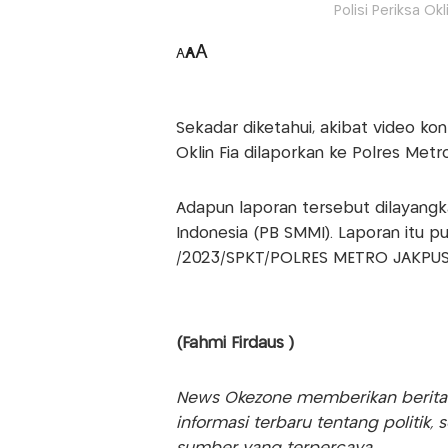
Polisi Periksa Ok
A
A
A
Sekadar diketahui, akibat video kon
Oklin Fia dilaporkan ke Polres Metr
Adapun laporan tersebut dilayangk
Indonesia (PB SMMI). Laporan itu pu
/2023/SPKT/POLRES METRO JAKPUS
(Fahmi Firdaus )
News Okezone memberikan berita te
informasi terbaru tentang politik, 