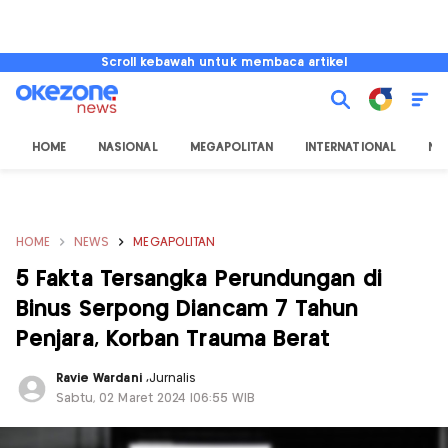
Scroll kebawah untuk membaca artikel
HOME
NASIONAL
MEGAPOLITAN
INTERNATIONAL
NU
HOME
NEWS
MEGAPOLITAN
5 Fakta Tersangka Perundungan di
Binus Serpong Diancam 7 Tahun
Penjara, Korban Trauma Berat
Ravie Wardani
,
Jurnalis
Sabtu, 02 Maret 2024 |06:55 WIB