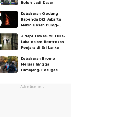
Boleh Jadi Dasar
Perbedaan Kualitas
Kebakaran Gedung
Layanan Kesehatan
Bapenda DKI Jakarta
Makin Besar, Puing-
Puing Berjatuhan
3 Napi Tewas, 20 Luka-
Luka dalam Bentrokan
Penjara di Sri Lanka
Kebakaran Bromo
Meluas hingga
Lumajang, Petugas
Gabungan Buat Sekat
Api
Advertisement