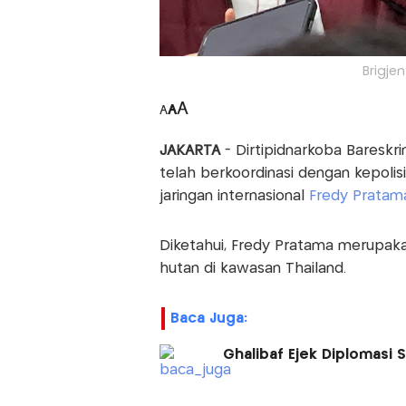
Brigjen
A
A
A
JAKARTA
- Dirtipidnarkoba Bareskr
telah berkoordinasi dengan kepoli
jaringan internasional
Fredy Pratam
Diketahui, Fredy Pratama merupaka
hutan di kawasan Thailand.
Baca Juga:
Ghalibaf Ejek Diplomasi 