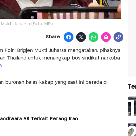
 Mukti Juharsa (Foto: MPI)
Share
im Polri, Brigjen Mukti Juharsa mengatakan, pihaknya
sian Thailand untuk menangkap bos sindikat narkoba
a
.
n buronan kelas kakap yang saat ini berada di
Te
Sandiwara AS Terkait Perang Iran