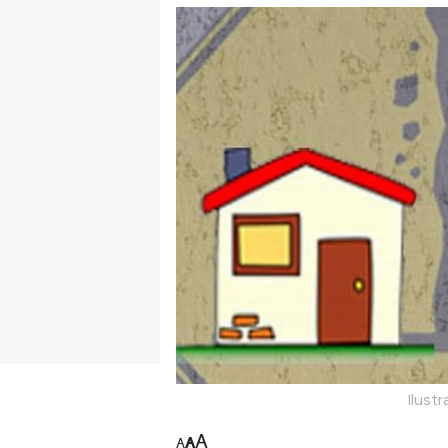
Ilust
A
A
A