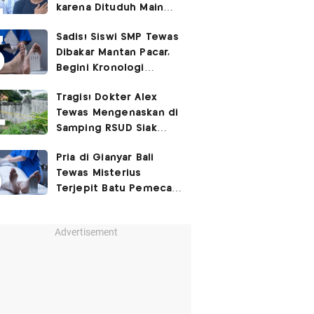
karena Dituduh Main
Judol
Sadis! Siswi SMP Tewas
Dibakar Mantan Pacar,
Begini Kronologi
Lengkapnya
Tragis! Dokter Alex
Tewas Mengenaskan di
Samping RSUD Siak
Akibat Suntikan
Pria di Gianyar Bali
Rocuronium
Tewas Misterius
Terjepit Batu Pemecah
Ombak
Advertisement