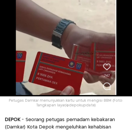
Petugas Damkar menunjukkan kartu untuk mengisi BBM (Foto:
Tangkapan layar/@depokupdate)
DEPOK
- Seorang petugas pemadam kebakaran
(Damkar) Kota Depok mengeluhkan kehabisan