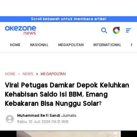
Scroll kebawah untuk membaca artikel
HOME
NASIONAL
MEGAPOLITAN
INTERNATIONAL
NU
HOME
NEWS
MEGAPOLITAN
Viral Petugas Damkar Depok Keluhkan
Kehabisan Saldo Isi BBM, Emang
Kebakaran Bisa Nunggu Solar?
Muhammad Refi Sandi
,
Jurnalis
Rabu, 10 Juli 2024 |19:21 WIB