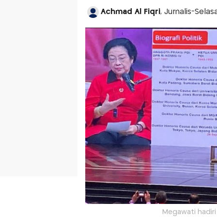
Achmad Al Fiqri
, Jurnalis-Selas
Megawati hadiri