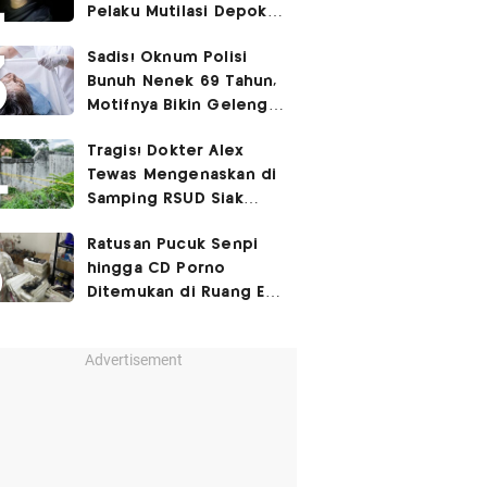
Pelaku Mutilasi Depok:
Murka Digerayangi
Sadis! Oknum Polisi
Korban di Kontrakan
Bunuh Nenek 69 Tahun,
Motifnya Bikin Geleng
Kepala
Tragis! Dokter Alex
Tewas Mengenaskan di
Samping RSUD Siak
Akibat Suntikan
Ratusan Pucuk Senpi
Rocuronium
hingga CD Porno
Ditemukan di Ruang Eks
Ketua Yayasan Sekolah
Advertisement