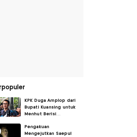
rpopuler
KPK Duga Amplop dari
Bupati Kuansing untuk
Menhut Berisi
SGD14.000,
Pengakuan
Pengembaliannya
Mengejutkan Saepul
Belum Utuh