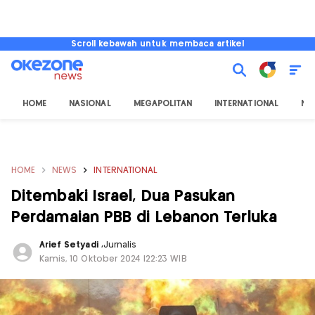
Scroll kebawah untuk membaca artikel
HOME
NASIONAL
MEGAPOLITAN
INTERNATIONAL
NU
HOME
NEWS
INTERNATIONAL
Ditembaki Israel, Dua Pasukan
Perdamaian PBB di Lebanon Terluka
Arief Setyadi
,
Jurnalis
Kamis, 10 Oktober 2024 |22:23 WIB