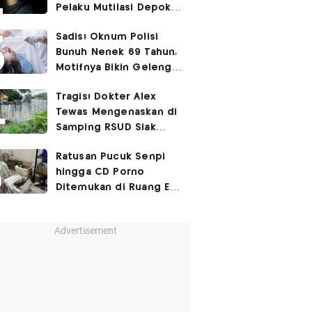
Pelaku Mutilasi Depok:
Murka Digerayangi
Sadis! Oknum Polisi
Korban di Kontrakan
Bunuh Nenek 69 Tahun,
Motifnya Bikin Geleng
Kepala
Tragis! Dokter Alex
Tewas Mengenaskan di
Samping RSUD Siak
Akibat Suntikan
Ratusan Pucuk Senpi
Rocuronium
hingga CD Porno
Ditemukan di Ruang Eks
Ketua Yayasan Sekolah
Advertisement