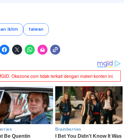
an Iklim
taiwan