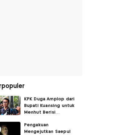
rpopuler
KPK Duga Amplop dari
Bupati Kuansing untuk
Menhut Berisi
SGD14.000,
Pengakuan
Pengembaliannya
Mengejutkan Saepul
Belum Utuh