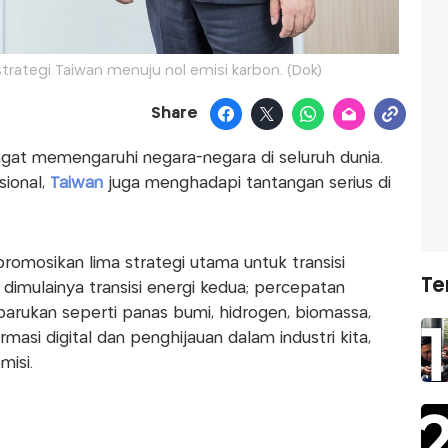
 strategi Taiwan menuju nol emisi karbon. (Dok)
Share
ngat memengaruhi negara-negara di seluruh dunia.
sional,
Taiwan
juga menghadapi tantangan serius di
omosikan lima strategi utama untuk transisi
Te
n dimulainya transisi energi kedua; percepatan
rukan seperti panas bumi, hidrogen, biomassa,
masi digital dan penghijauan dalam industri kita,
misi.