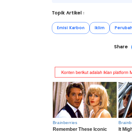
Topik Artikel :
Emisi Karbon
Iklim
Perubah
Share