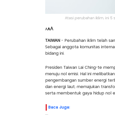
Atasi perubahan iklim, ini 5
A
A
A
TAIWAN
- Perubahan iklim telah sa
Sebagai anggota komunitas interna
bidang ini.
Presiden Taiwan Lai Ching-te mempr
menuju nol emisi. Hal ini melibatka
pengembangan sumber energi terba
dan energi laut; memajukan transfor
serta membentuk gaya hidup nol e
Baca Juga: