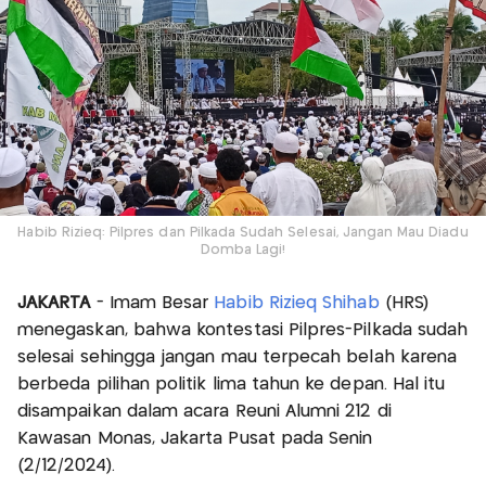
Habib Rizieq: Pilpres dan Pilkada Sudah Selesai, Jangan Mau Diadu
Domba Lagi!
JAKARTA
- Imam Besar
Habib Rizieq Shihab
(HRS)
menegaskan, bahwa kontestasi Pilpres-Pilkada sudah
selesai sehingga jangan mau terpecah belah karena
berbeda pilihan politik lima tahun ke depan. Hal itu
disampaikan dalam acara Reuni Alumni 212 di
Kawasan Monas, Jakarta Pusat pada Senin
(2/12/2024).