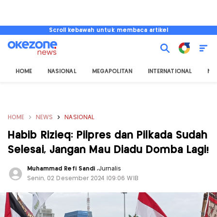
Scroll kebawah untuk membaca artikel
HOME
NASIONAL
MEGAPOLITAN
INTERNATIONAL
NU
HOME
NEWS
NASIONAL
Habib Rizieq: Pilpres dan Pilkada Sudah
Selesai, Jangan Mau Diadu Domba Lagi!
Muhammad Refi Sandi
,
Jurnalis
Senin, 02 Desember 2024 |09:06 WIB