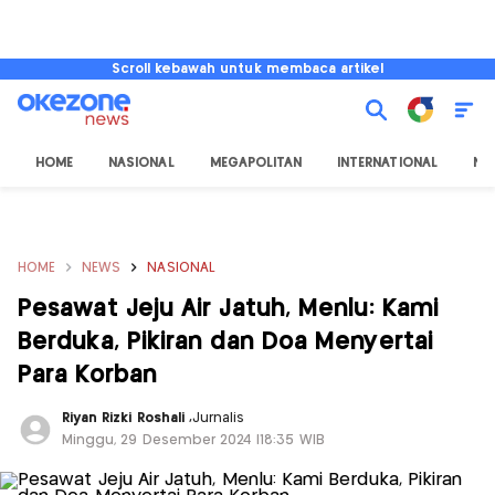
Scroll kebawah untuk membaca artikel
HOME
NASIONAL
MEGAPOLITAN
INTERNATIONAL
NU
HOME
NEWS
NASIONAL
Pesawat Jeju Air Jatuh, Menlu: Kami
Berduka, Pikiran dan Doa Menyertai
Para Korban
Riyan Rizki Roshali
,
Jurnalis
Minggu, 29 Desember 2024 |18:35 WIB