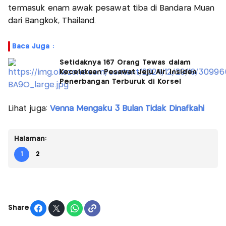
termasuk enam awak pesawat tiba di Bandara Muan
dari Bangkok, Thailand.
Baca Juga :
Setidaknya 167 Orang Tewas dalam
Kecelakaan Pesawat Jeju Air, Insiden
Penerbangan Terburuk di Korsel
Lihat juga:
Venna Mengaku 3 Bulan Tidak Dinafkahi
Halaman:
1
2
Share