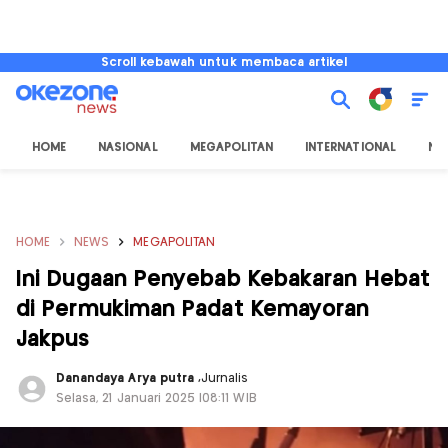
Scroll kebawah untuk membaca artikel
HOME
NASIONAL
MEGAPOLITAN
INTERNATIONAL
NU
HOME
NEWS
MEGAPOLITAN
Ini Dugaan Penyebab Kebakaran Hebat
di Permukiman Padat Kemayoran
Jakpus
Danandaya Arya putra
,
Jurnalis
Selasa, 21 Januari 2025 |08:11 WIB