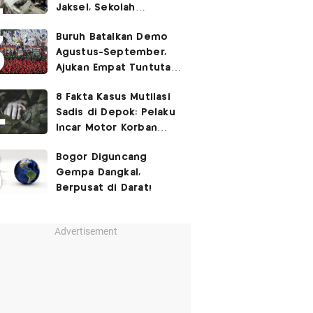
Jaksel, Sekolah
Tegaskan Tak Ada
Buruh Batalkan Demo
Kegiatan Eskul
Agustus-September,
Menembak
Ajukan Empat Tuntutan
ke Pemerintah
8 Fakta Kasus Mutilasi
Sadis di Depok: Pelaku
Incar Motor Korban
hingga Motif Terungkap
Bogor Diguncang
Gempa Dangkal,
Berpusat di Darat!
Advertisement