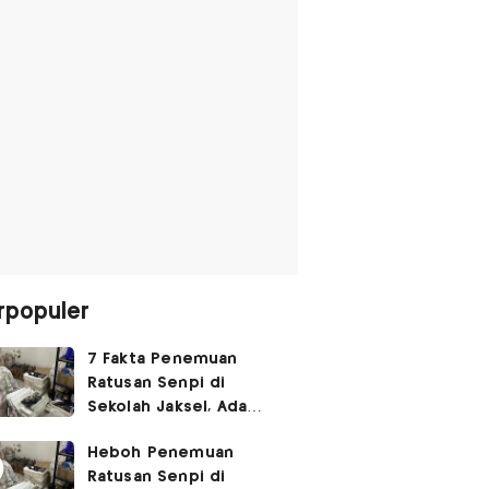
rpopuler
7 Fakta Penemuan
Ratusan Senpi di
Sekolah Jaksel, Ada
Dugaan Narkoba hingga
Heboh Penemuan
Ruang Bunker
Ratusan Senpi di