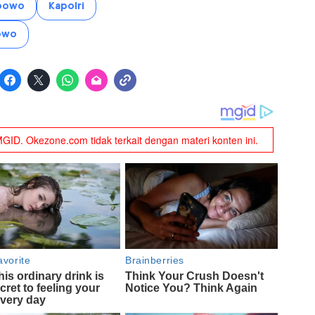
abowo
Kapolri
bowo