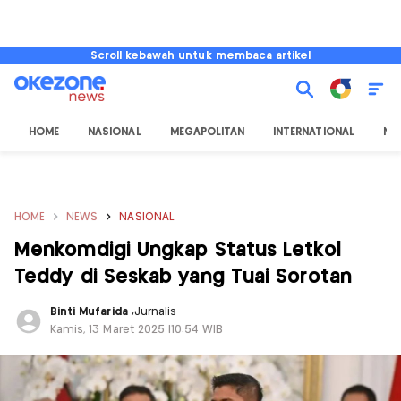
Scroll kebawah untuk membaca artikel
HOME
NASIONAL
MEGAPOLITAN
INTERNATIONAL
NU
HOME
NEWS
NASIONAL
Menkomdigi Ungkap Status Letkol
Teddy di Seskab yang Tuai Sorotan
Binti Mufarida
,
Jurnalis
Kamis, 13 Maret 2025 |10:54 WIB