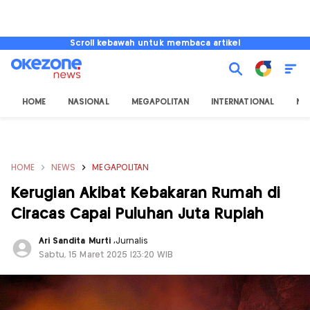
Scroll kebawah untuk membaca artikel
HOME
NASIONAL
MEGAPOLITAN
INTERNATIONAL
NU
HOME
NEWS
MEGAPOLITAN
Kerugian Akibat Kebakaran Rumah di
Ciracas Capai Puluhan Juta Rupiah
Ari Sandita Murti
,
Jurnalis
Sabtu, 15 Maret 2025 |23:20 WIB