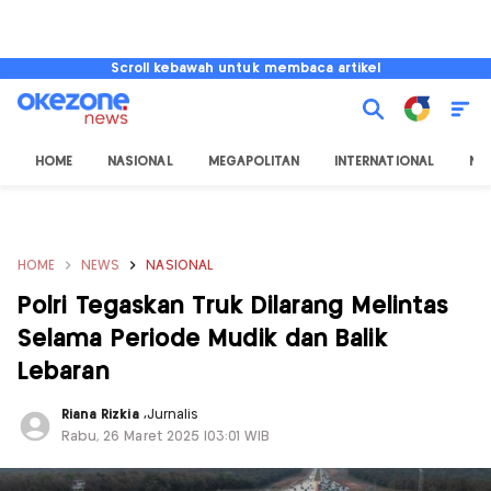
Scroll kebawah untuk membaca artikel
HOME
NASIONAL
MEGAPOLITAN
INTERNATIONAL
NU
HOME
NEWS
NASIONAL
Polri Tegaskan Truk Dilarang Melintas
Selama Periode Mudik dan Balik
Lebaran
Riana Rizkia
,
Jurnalis
Rabu, 26 Maret 2025 |03:01 WIB