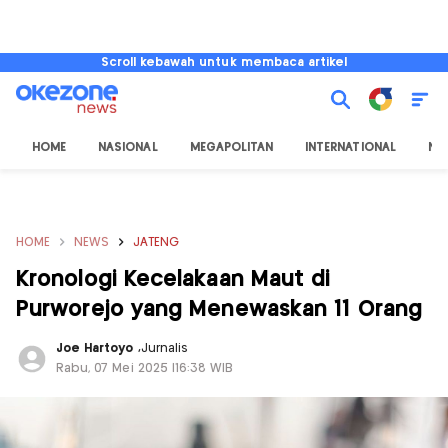
Scroll kebawah untuk membaca artikel
HOME
NASIONAL
MEGAPOLITAN
INTERNATIONAL
NU
HOME
NEWS
JATENG
Kronologi Kecelakaan Maut di
Purworejo yang Menewaskan 11 Orang
Joe Hartoyo
,
Jurnalis
Rabu, 07 Mei 2025 |16:38 WIB